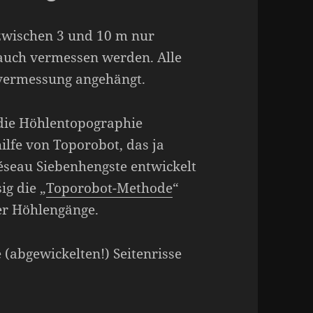
zwischen 3 und 10 m nur
auch vermessen werden. Alle
vermessung angehängt.
die Höhlentopographie
ilfe von Toporobot, das ja
éseau Siebenhengste entwickelt
g die „
Toporobot-Methode
“
er Höhlengänge.
 (abgewickelten!) Seitenrisse