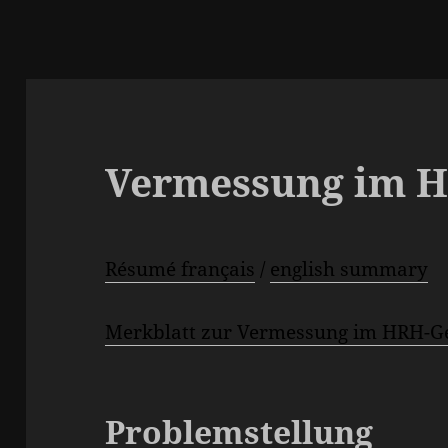
Vermessung im H
Résumé français
/
english summary
Merkblatt zur Vermessung im HRH-Ge
Problemstellung