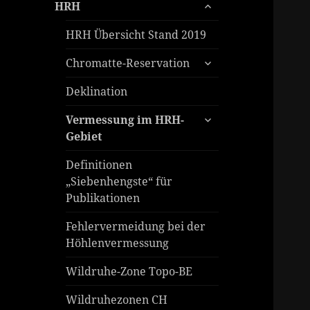
untermenü
HRH
öffnen
HRH Übersicht Stand 2019
untermenü
Chromatte-Reservation
öffnen
Deklination
untermenü
Vermessung im HRH-
öffnen
Gebiet
Definitionen
„Siebenhengste“ für
Publikationen
Fehlervermeidung bei der
Höhlenvermessung
Wildruhe-Zone Topo-BE
Wildruhezonen CH