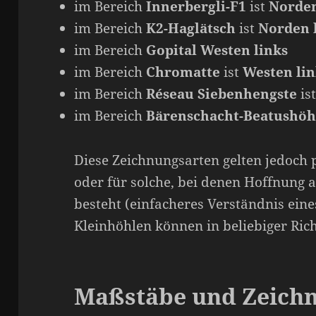
im Bereich
Innerbergli-F1
ist
Norden
im Bereich
K2-Haglätsch
ist
Norden 
im Bereich
Gopital
Westen links
im Bereich
Chromatte
ist
Westen lin
im Bereich
Réseau Siebenhengste
is
im Bereich
Bärenschacht-Beatushöh
Diese Zeichnungsarten gelten jedoch 
oder für solche, bei denen Hoffnung
besteht (einfacheres Verständnis eine
Kleinhöhlen können in beliebiger Ric
Maßstäbe und Zeich