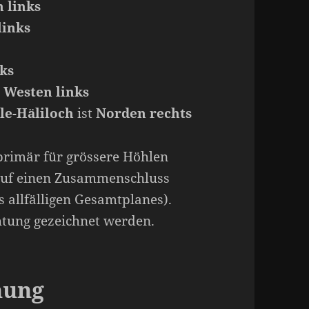
 links
links
ks
t
Westen links
le-Häliloch
ist
Norden rechts
primär für grössere Höhlen
 auf einen Zusammenschluss
s allfälligen Gesamtplanes).
htung gezeichnet werden.
nung