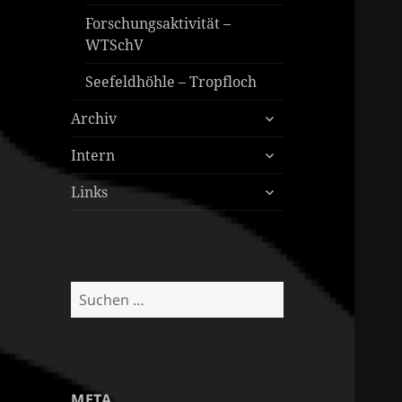
Forschungsaktivität –
WTSchV
Seefeldhöhle – Tropfloch
untermenü
Archiv
öffnen
untermenü
Intern
öffnen
untermenü
Links
öffnen
Suchen
nach:
META